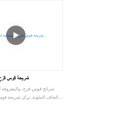
شريحة قوس قزح ب
شرائح قوس قزح، والمعروفة أيض
الجاف الملونة. تركز شريحة قو
"شريحة". يتم أيضًا تحديد اختيار
هذه الكلمة. الشريحة عبارة عن لع
أعلى إلى أسفل، طالما أن المك
على سبيل المثال: التلال القاحل