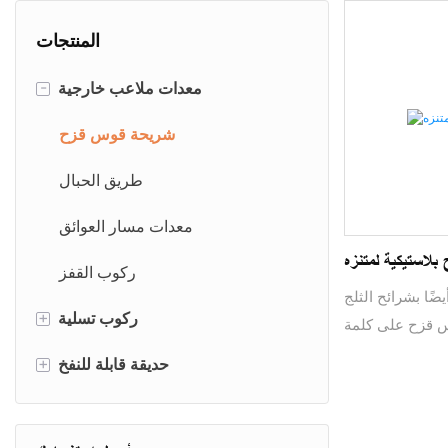
المنتجات
-
معدات ملاعب خارجية
شريحة قوس قزح
طريق الحبال
معدات مسار العوائق
لاستيكية لمتنزه
ركوب القفز
ًا بشرائح الثلج
+
ركوب تسلية
س قزح على كلمة
 المكان بناءً على
+
مدينة ملاهي مائية
حديقة قابلة للنفخ
بة قصور ذاتي من
ان به ميل معين.
ركوب كيدي
دورة عقبة قابلة للنفخ
ة، وصول الشرائح