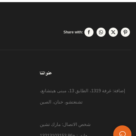
Share with:
عنواننا
إضافة: غرفة 1319، الطابق 13، مبنى هيتشانغ،
تشنغتشو، خنان، الصين
شخص الاتصال: مارك تشين
هاتف: +86 13213103153