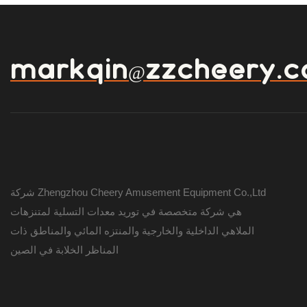
markqin@zzcheery.
شركة Zhengzhou Cheery Amusement Equipment Co.,Ltd
هي شركة متخصصة في توريد معدات التسلية لمتنزهات
الملاهي الداخلية والخارجية والمنتزه المائي والمناطق ذات
المناظر الخلابة في الصين