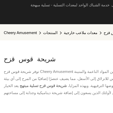
ى خدمة الشباك الواحد لمعدات التسلية - تسلية مبهجة
 قزح
معدات ملاعب خارجية
المنتجات
Cheery Amusement
شريحة قوس قزح
توفر شريحة قوس قزح Cheery Amusement العديد من المزايا مقارنة بالشرائح التقليدية. ألوانها النابضة بالحياة والملفتة للنظر تجعلها نقطة جذب مميزة في أي ملعب أو حديقة مائية. تضمن المواد الناعمة والمتينة
للانزلاق إلى الأسفل، مما يضيف عنصرًا إضافيًا من المرح إلى أي بيئة
ها الترفيهية. وبهذه المزايا،
شريحة قوس قزح تسلية مبتهج
يعد الخيار