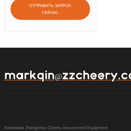
ОТПРАВИТЬ ЗАПРОС
СЕЙЧАС
markqin@zzcheery.
Компания Zhengzhou Cheery Amusement Equipment