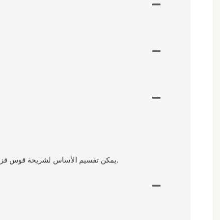
يمكن تقسيم الأساس لشريحة قوس قزح المنحدرة على جانب التل إلى أساس خرساني وإطار فولاذي مع لوح خشبي. الأساس الخرساني يحتاج إلى سمك 100 مم.