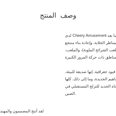
وصف المنتج
لدى Cheery Amusement نظام صارم لمراقبة الجودة والتركيب الاحترافي وفريق ما بعد
اظر الخلابة، وإعادة بناء منتجع
لعب الشرائح الملونة)، والملعب،
يود جغرافية. إنها صديقة للبيئة،
يم الجديدة، وما إلى ذلك. كلها
اه الجديد للتزلج المستقبلي في
الصين.
لقد أنتج المصممون والمهندس