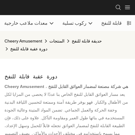
حديقة قابلة للنفخ
ركوب تسلية
معدات ملاعب خارجية
حديقة قابلة للنفخ
المنتجات
Cheery Amusement
دورة عقبة قابلة للنفخ
دورة عقبة قابلة للنفخ
Cheery Amusement هي شركة مصنعة لمضمار العوائق القابل للنفخ
،
يعد مسار العوائق القابل للنفخ الخاص بنا عددًا لا يحصى من المزايا لكل
من الأطفال والكبار. فهو يوفر طريقة آمنة وممتعة لتحسين اللياقة البدنية
وخفة الحركة والعمل الجماعي. تضمن المواد المتينة وعالية الجودة
المستخدمة في بنائها طول العمر ومقاومة التآكل. علاوة على ذلك، فإن
الطبيعة القابلة للنفخ لمضمار العوائق تجعله قابلاً للحمل وسهل الإعداد،
مما يسمح باستخدامه في مختلف الأحداث والأماكن. يضيف التصميم