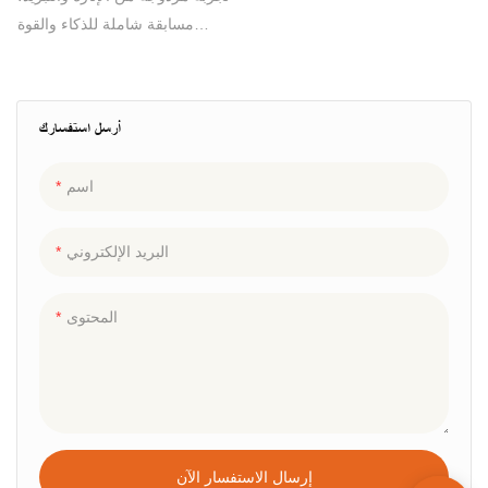
مسابقة شاملة للذكاء والقوة
البدنية! يتم استخدامه عادةً للسماح
للمتسابقين بتحدي كل مستوى
والركض السريع خلال فترة زمنية
أرسل استفسارك
محدودة. إذا نجح التحدي خلال فترة
زمنية محدودة، فيمكنهم الحصول
اسم
على جائزة. دورة العوائق القابلة
للنفخ هي مشروع لعبة للياقة البدنية
والترفيه والتسلية. وهو يدعو بشكل
البريد الإلكتروني
أساسي إلى "تجاوز الذات، وتحدي
الذات، وتخفيف المزاج، وتلطيف
المحتوى
الإرادة"
إرسال الاستفسار الآن