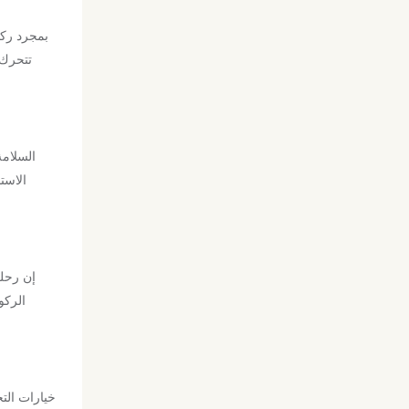
بمجرد ركو
تتحرك أ
الاست
إن رحلة
الركو