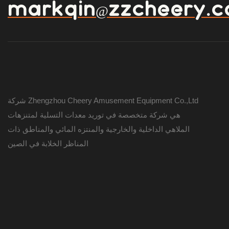
markqin@zzcheery.
شركة Zhengzhou Cheery Amusement Equipment Co.,Ltd
هي شركة متخصصة في توريد معدات التسلية لمتنزهات
الملاهي الداخلية والخارجية والمنتزه المائي والمناطق ذات
المناظر الخلابة في الصين