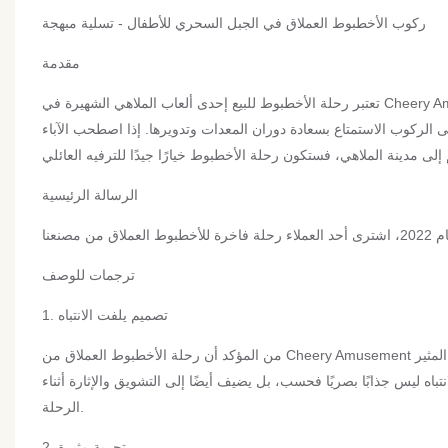
ركوب الأخطبوط العملاق في الجبل السحري للأطفال - تسلية مبهجة
مقدمة
تعتبر رحلة الأخطبوط للبيع إحدى ألعاب الملاهي الشهيرة في Cheery Amusement. وهي مصنوعة على شكل أخطبوط كبير، عادة بخمسة أذرع كبيرة، وعلى كل
لركوب الاستمتاع بسعادة دوران المعدات وتدويرها. إذا اصطحب الآباء
الرسالة الرئيسية
ترجمات للوصف
1. تصميم يلفت الانتباه
من المؤكد أن رحلة الأخطبوط العملاق من Cheery Amusement ستلفت انتباه جميع زوار المتنزه. بفضل ألوانها النابضة بالحياة وتفاصيلها المعقدة وحجمها المثير
اه ليس جذابًا بصريًا فحسب، بل يضيف أيضًا إلى التشويق والإثارة أثناء
الرحلة.
2. تجربة مثيرة