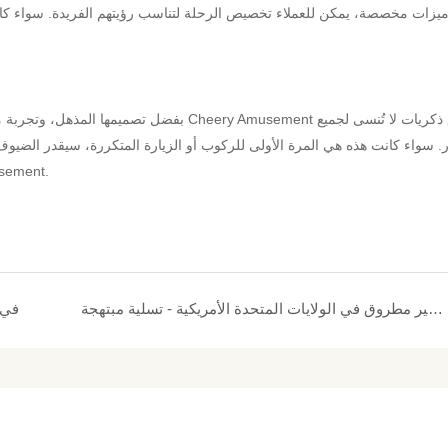
يزات مخصصة، يمكن للعملاء تخصيص الرحلة لتناسب رؤيتهم الفريدة. سواء كا
بفضل تصميمها المذهل، وتجربة مثيرة، ومتعة منا
ر. سواء كانت هذه هي المرة الأولى للركوب أو الزيارة المتكررة، سيقدر الضيو
مدينة الملاهي مميزة حقًا م
معدات الملعب قطار غير مطروق في الولايات المتحدة الأمريكية - تسلية مبتهجة
قطار مسار سانتا ك