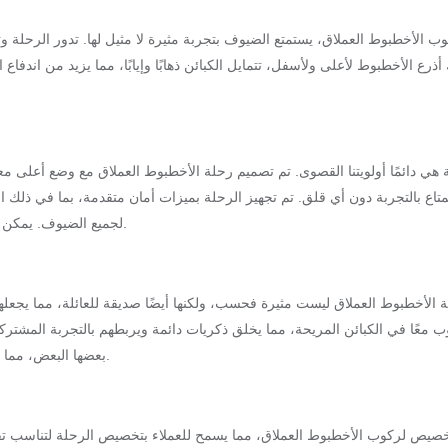
ب الأخطبوط العملاق، يستمتع الضيوف بتجربة مثيرة لا مثيل لها. تدور الرحلة وتد
ذرع الأخطبوط لأعلى ولأسفل، تتمايل الكبائن ذهابًا وإيابًا، مما يزيد من اندفاع ا
متاع بالتجربة دون أي قلق. تم تجهيز الرحلة بميزات أمان متقدمة، بما في ذلك ال
لجميع الضيوف. يمكن للوالدين أن يطمئنوا إلى أن أطفالهم في أيدٍ أمينة أثناء الاستمتاع بالرحلة.
 الأخطبوط العملاق ليست مثيرة فحسب، ولكنها أيضًا صديقة للعائلة، مما يجعلها 
ب معًا في الكبائن المريحة، مما يخلق ذكريات دائمة ويربطهم بالتجربة المشترك
بعضها البعض، مما يخلق شعورًا بالبهجة والعمل الجماعي لا مثيل له في أي عامل جذب آخر.