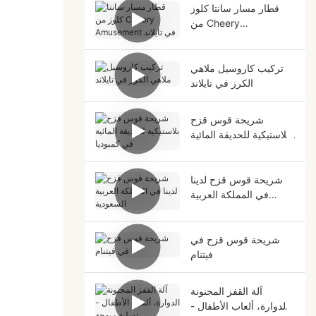
قطار مسار سانتا كلوز
من Cheery
Amusement في تايلاند
تركيب كاروسيل ملاهي
الكرز في تايلاند
شريحة قوس قزح
بلاستيكية للحديقة المائية
في كمبوديا
شريحة قوس قزح لدينا
في المملكة العربية
السعودية
شريحة قوس قزح في
فيتنام
آلة القفز المجنونة
الدوارة، ألعاب الأطفال -