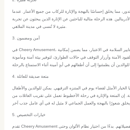
ور، مما يخلق إحساسًا بالبهجة والإثارة للركاب من جميع الأعمار. عندما
لأدرينالين. هذه الرحلة مثالية للباحثين عن الإثارة الذين يبحثون عن تجربة
مثيرة لا تُنسى في مدينة الملاهي.
3. آمن ومضمون
في Cheery Amusement، السلامة هي دائمًا أولويتنا القصوى. تم تصميم رحلة الأخطبوط العملاق مع وضع أعلى معايير السلامة في الاعتبار، مما يضمن إمكانية
قيود الآمنة وأزرار التوقف في حالات الطوارئ، لتوفير بيئة آمنة ومأمونة
4. متعة صديقة للعائلة
الخيار الأمثل لقضاء يوم في المتنزه الترفيهي. يمكن للوالدين والأطفال
ة. إن المتعة والإثارة في رحلة الأخطبوط تعمل على تقريب العائلات من
5. خيارات التخصيص
تقدم Cheery Amusement خيارات التخصيص لركوب الأخطبوط العملاق، مما يسمح للعملاء بتخصيص الرحلة لتناسب تفضيلاتهم. بدءًا من اختيار نظام الألوان وحتى