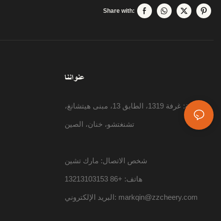
Share with:
عنواننا
إضافة: غرفة 1319، الطابق 13، مبنى هيتشانغ،
تشنغتشو، خنان، الصين
شخص الاتصال: مارك تشين
هاتف: +86 13213103153
markqin@zzcheery.com
البريد الإلكتروني: