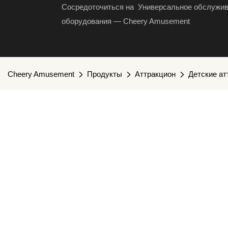
Сосредоточиться на Универсальное обслужив
оборудования — Cheery Amusement
Cheery Amusement
Продукты
Аттракцион
Детские а