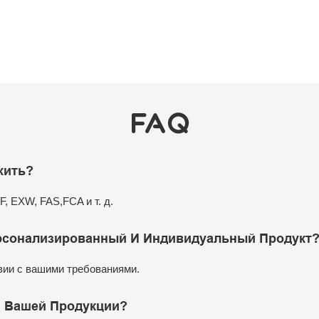
FAQ
жить?
, EXW, FAS,FCA и т. д.
рсонализированный И Индивидуальный Продукт
твии с вашими требованиями.
я Вашей Продукции?