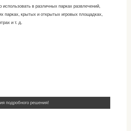
 использовать в различных парках развлечений,
их парках, крытых и открытых игровых площадках,
рах и т. д.
ия подробного решения!