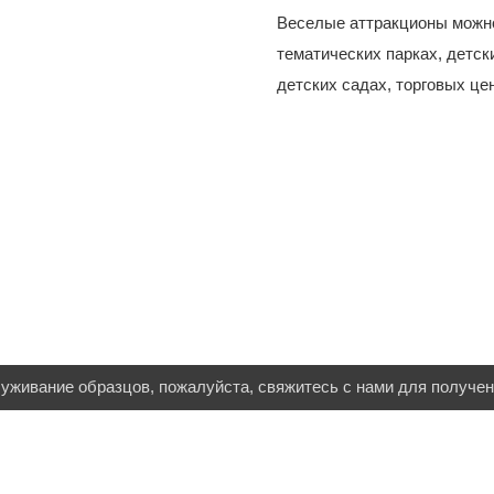
Веселые аттракционы можно
тематических парках, детск
детских садах, торговых цент
живание образцов, пожалуйста, свяжитесь с нами для получен