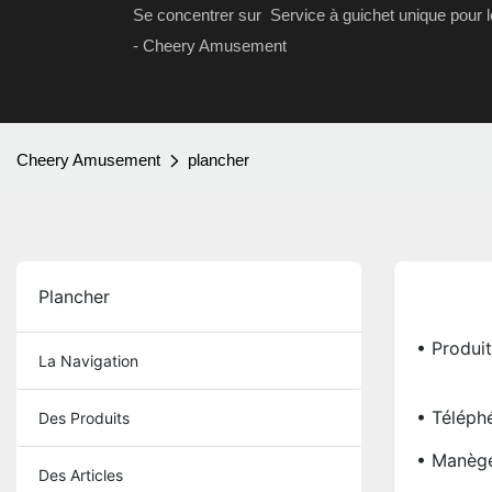
Se concentrer sur Service à guichet unique pour 
- Cheery Amusement
Cheery Amusement
plancher
Plancher
• Produit
La Navigation
• Téléph
Des Produits
• Manèg
Des Articles