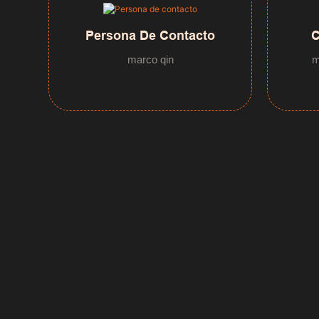
Persona De Contacto
C
marco qin
m