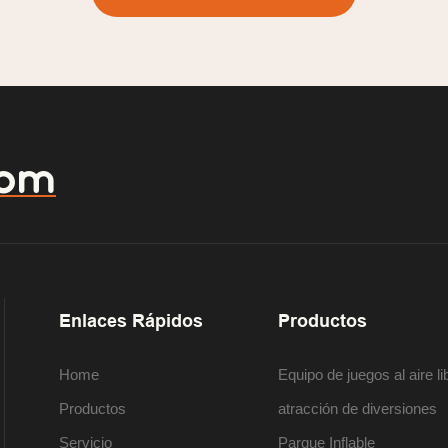
com
Enlaces Rápidos
Productos
Home
Equipo de juegos al aire li
Productos
atracción de diversiones
Servicio
Parque Inflable