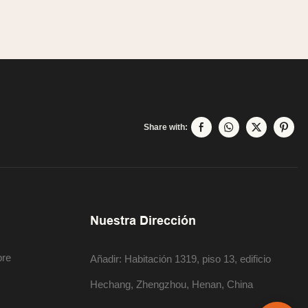
Share with:
Nuestra Dirección
bre
Añadir: Habitación 1319, piso 13, edificio
Hechang, Zhengzhou, Henan, China