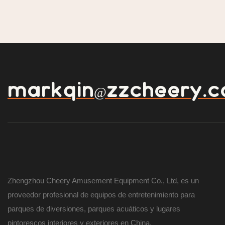
markqin@zzcheery.
Zhengzhou Cheery Amusement Equipment Co., Ltd, es un
proveedor profesional de equipos de entretenimiento para
parques de diversiones, parques acuáticos y lugares
pintorescos interiores y exteriores en China.