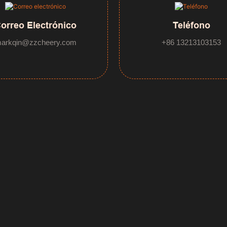
orreo Electrónico
Teléfono
arkqin@zzcheery.com
+86 13213103153